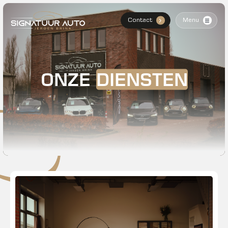
Contact
Menu
.
Home
Aanbod
ONZE
DIENSTEN
Diensten
Over Mij
Verkocht
Contact