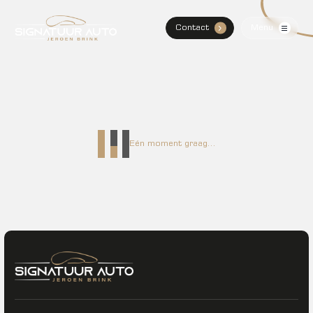
Contact
Menu
.
Home
Aanbod
Diensten
Eén moment graag...
Over Mij
Verkocht
Contact