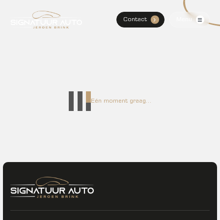
Contact
Menu
.
Home
Aanbod
Diensten
Eén moment graag...
Over Mij
Verkocht
Contact