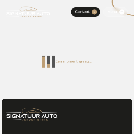
Contact
Menu
.
Home
Aanbod
Diensten
Eén moment graag...
Over Mij
Verkocht
Contact